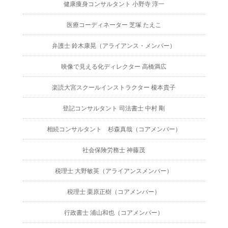
健康痩身コンサルタント 小野寺 淳一
医療コーディネーター 芝塚 たえこ
弁護士 鈴木康晃（アライアンス・メンバー）
映像で見える化ディレクター 高橋満広
楽読大宮スクールインストラクター 榎本貴子
登記コンサルタント 司法書士 中村 剛
相続コンサルタント 杉森真哉（コアメンバー）
社会保険労務士 神藤茂
税理士 大野敏英（アライアンスメンバー）
税理士 栗原正樹（コアメンバー）
行政書士 浦山和也（コアメンバー）