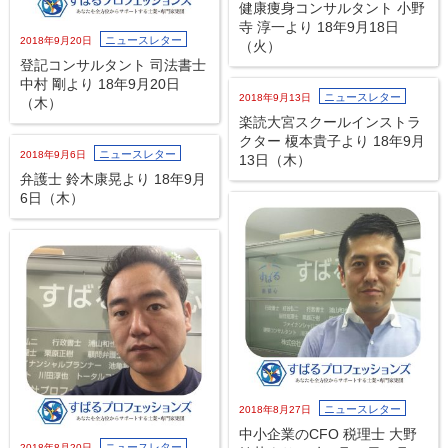
健康痩身コンサルタント 小野
寺 淳一より 18年9月18日
ニュースレター
2018年9月20日
（火）
登記コンサルタント 司法書士
中村 剛より 18年9月20日
ニュースレター
2018年9月13日
（木）
楽読大宮スクールインストラ
クター 榎本貴子より 18年9月
ニュースレター
2018年9月6日
13日（木）
弁護士 鈴木康晃より 18年9月
6日（木）
ニュースレター
2018年8月27日
中小企業のCFO 税理士 大野
ニュースレター
2018年8月20日