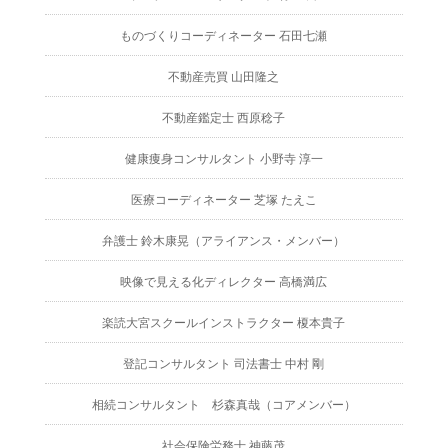
ものづくりコーディネーター 石田七瀬
不動産売買 山田隆之
不動産鑑定士 西原稔子
健康痩身コンサルタント 小野寺 淳一
医療コーディネーター 芝塚 たえこ
弁護士 鈴木康晃（アライアンス・メンバー）
映像で見える化ディレクター 高橋満広
楽読大宮スクールインストラクター 榎本貴子
登記コンサルタント 司法書士 中村 剛
相続コンサルタント 杉森真哉（コアメンバー）
社会保険労務士 神藤茂