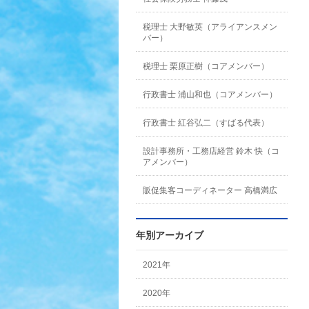
税理士 大野敏英（アライアンスメン
バー）
税理士 栗原正樹（コアメンバー）
行政書士 浦山和也（コアメンバー）
行政書士 紅谷弘二（すばる代表）
設計事務所・工務店経営 鈴木 快（コ
アメンバー）
販促集客コーディネーター 高橋満広
年別アーカイブ
2021年
2020年