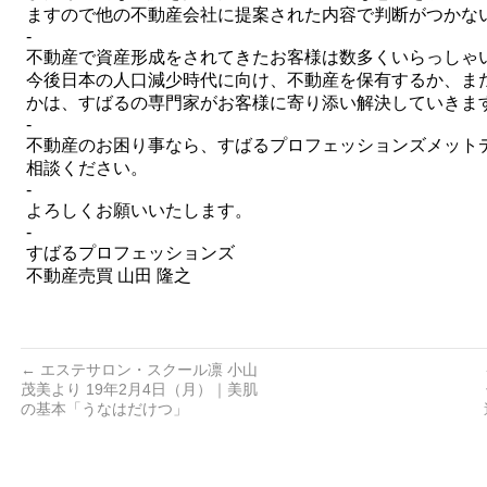
ますので他の不動産会社に提案された
内容で判断がつかな
-
不動産で資産形成をされてきたお客様は
数多くいらっしゃ
今後日本の人口減少時代に向け、
不動産を保有するか、ま
かは、すばるの専門家が
お客様に寄り添い解決していきま
-
不動産のお困り事なら、
すばるプロフェッションズ
メット
相談ください。
-
よろしくお願いいたします。
-
すばるプロフェッションズ
不動産売買 山田 隆之
←
エステサロン・スクール凛 小山
茂美より 19年2月4日（月）｜美肌
の基本「うなはだけつ」