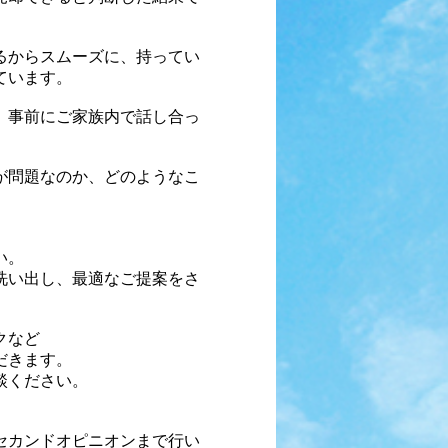
るからスムーズに、持ってい
ています。
、事前にご家族内で話し合っ
が問題なのか、
どのようなこ
い。
洗い出し、
最適なご提案をさ
クなど
だきます。
談ください。
セカンドオピニオンまで
行い