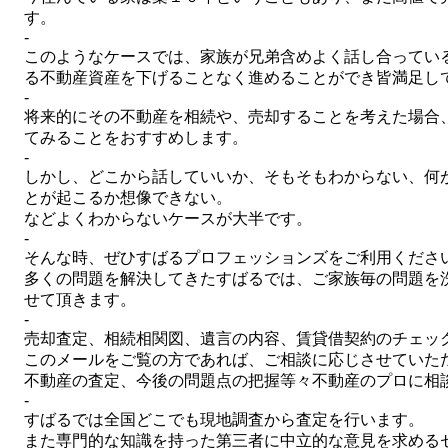
す。
-
このようなケースでは、家族が兄弟含めよく
話し合ってい
る
不動産資産を下げることなく進めることができ
皆満足し
-
将来的にその不動産を相続や、売却することを
考えた場合
てみること
をおすすめします。
-
しかし、どこから話していいか、
そもそもわからない、何
とが起こるか想像できない。
などよくわからないケースが大半です。
-
そんな時、ぜひすばるプロフェッションズを
ご利用くださ
多くの問題を解決してきたすばるでは、
ご家族毎の問題を
せて頂きます。
-
売却査定、相続相関図、遺言の内容、
賃貸借契約のチェッ
このメールをご覧の方であれば、
ご相談に応じさせていた
不動産の査定、今後の問題点の把握等々
不動産のプロに相
-
すばるでは全国どこでも
現地調査から査定を行います。
また専門的な知識を持った第三者に中立的な
意見を求める