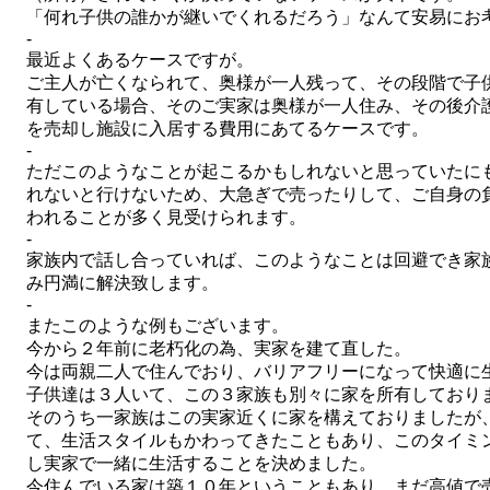
「何れ子供の誰かが継いでくれるだろう」
なんて安易にお
-
最近よくあるケースですが。
ご主人が亡くなられて、奥様が一人残って、
その段階で子
有している
場合、そのご実家は奥様が一人住み、
その後介
を売却し施設に
入居する費用にあてるケースです。
-
ただこのようなことが起こるかもしれないと思って
いたに
れないと行けない
ため、大急ぎで売ったりして、ご自身の
われることが多く見受けられます。
-
家族内で話し合っていれば、このようなことは
回避でき家
み
円満に解決致します。
-
またこのような例もございます。
今から２年前に老朽化の為、実家を建て直した。
今は両親二人で住んでおり、バリアフリーになって
快適に
子供達は３人いて、この３家族も別々に家を所有
しており
そのうち一家族はこの実家近くに家を構えて
おりましたが
て、
生活スタイルもかわってきたこともあり、
このタイミ
し
実家で一緒に生活することを決めました。
今住んでいる家は築１０年ということもあり、
まだ高値で