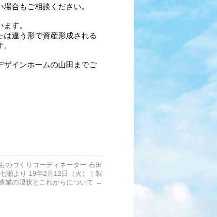
い場合もご相談ください。
います。
たは違う形で
資産形成される
す。
デザインホームの山田までご
ものづくりコーディネーター 石田
七瀬より 19年2月12日（火）｜製
造業の現状とこれからについて
→