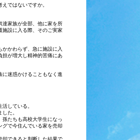
考えではないですか。
供達家族が全部、他に家を所
護施設に入る際、そのご実家
もかかわらず、急に施設に入
負担が増大し
精神的苦痛にあ
族に迷惑かけることもなく進
生活している。
ました。
、孫たちも高校大学生になっ
ングで今住んでいる家を売却
売却できると判断した結果で