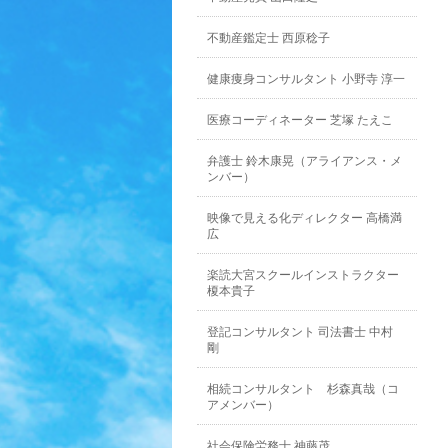
不動産鑑定士 西原稔子
健康痩身コンサルタント 小野寺 淳一
医療コーディネーター 芝塚 たえこ
弁護士 鈴木康晃（アライアンス・メ
ンバー）
映像で見える化ディレクター 高橋満
広
楽読大宮スクールインストラクター
榎本貴子
登記コンサルタント 司法書士 中村
剛
相続コンサルタント 杉森真哉（コ
アメンバー）
社会保険労務士 神藤茂