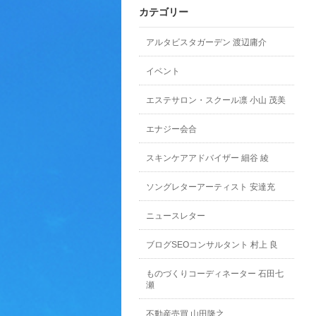
カテゴリー
アルタビスタガーデン 渡辺庸介
イベント
エステサロン・スクール凛 小山 茂美
エナジー会合
スキンケアアドバイザー 細谷 綾
ソングレターアーティスト 安達充
ニュースレター
ブログSEOコンサルタント 村上 良
ものづくりコーディネーター 石田七
瀬
不動産売買 山田隆之