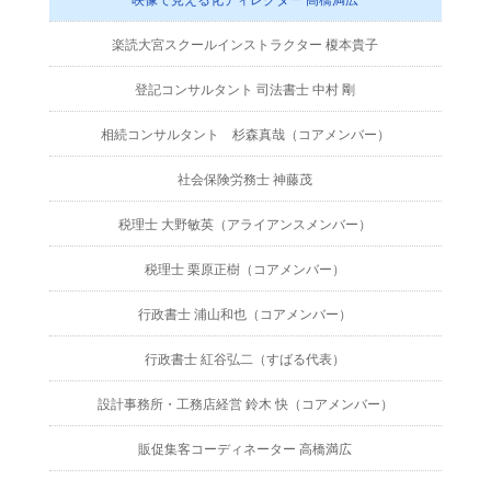
楽読大宮スクールインストラクター 榎本貴子
登記コンサルタント 司法書士 中村 剛
相続コンサルタント 杉森真哉（コアメンバー）
社会保険労務士 神藤茂
税理士 大野敏英（アライアンスメンバー）
税理士 栗原正樹（コアメンバー）
行政書士 浦山和也（コアメンバー）
行政書士 紅谷弘二（すばる代表）
設計事務所・工務店経営 鈴木 快（コアメンバー）
販促集客コーディネーター 高橋満広