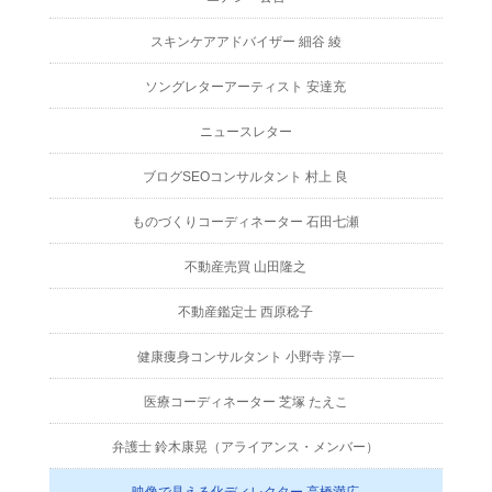
スキンケアアドバイザー 細谷 綾
ソングレターアーティスト 安達充
ニュースレター
ブログSEOコンサルタント 村上 良
ものづくりコーディネーター 石田七瀬
不動産売買 山田隆之
不動産鑑定士 西原稔子
健康痩身コンサルタント 小野寺 淳一
医療コーディネーター 芝塚 たえこ
弁護士 鈴木康晃（アライアンス・メンバー）
映像で見える化ディレクター 高橋満広